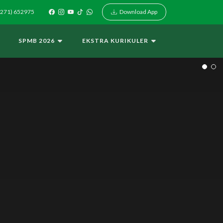
Download App
271) 652975
I
SPMB 2026
EKSTRA KURIKULER