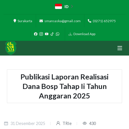
ID
Surakarta
smansaska@gmail.com
(0271) 652975
Download App
Publikasi Laporan Realisasi
Dana Bosp Tahap Ii Tahun
Anggaran 2025
31 Desember 2025
TRIe
430