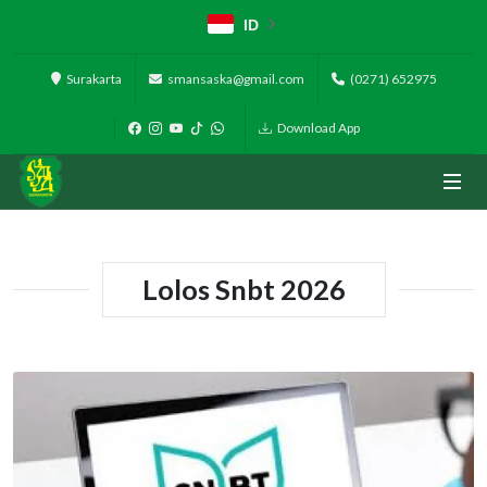
ID
Surakarta
smansaska@gmail.com
(0271) 652975
Download App
Lolos Snbt 2026