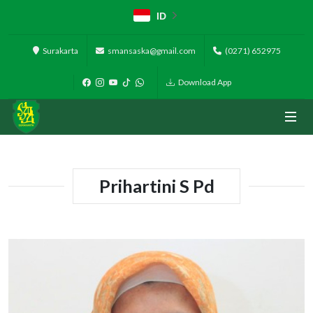
ID
Surakarta
smansaska@gmail.com
(0271) 652975
Download App
Prihartini S Pd