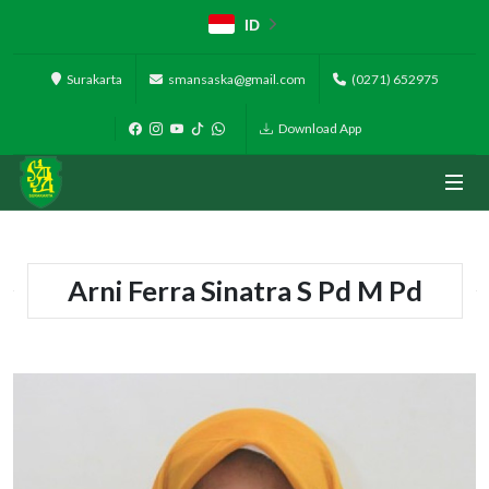
ID
Surakarta
smansaska@gmail.com
(0271) 652975
Download App
Arni Ferra Sinatra S Pd M Pd