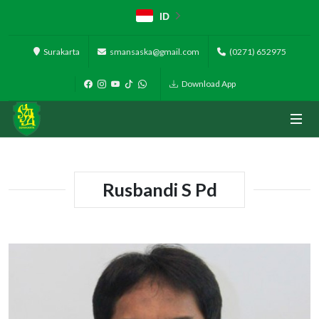
ID
Surakarta
smansaska@gmail.com
(0271) 652975
Download App
Rusbandi S Pd