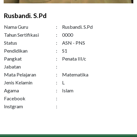
Rusbandi. S.Pd
Nama Guru
:
Rusbandi. S.Pd
Tahun Sertifikasi
:
0000
Status
:
ASN - PNS
Pendidikan
:
S1
Pangkat
:
Penata III/c
Jabatan
:
Mata Pelajaran
:
Matematika
Jenis Kelamin
:
L
Agama
:
Islam
Facebook
:
Instgram
: