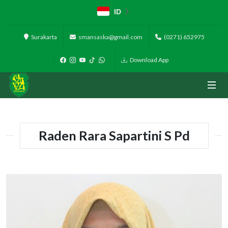
ID
Surakarta
smansaska@gmail.com
(0271) 652975
Download App
Raden Rara Sapartini S Pd