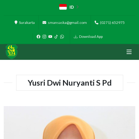
ID
Surakarta
smansaska@gmail.com
(0271) 652975
Download App
Yusri Dwi Nuryanti S Pd