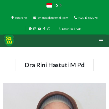
ID
Surakarta
smansaska@gmail.com
(0271) 652975
Download App
Dra Rini Hastuti M Pd