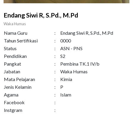
Endang Siwi R, S.Pd., M.Pd
Waka Humas
Nama Guru
:
Endang Siwi R, S.Pd., M.Pd
Tahun Sertifikasi
:
0000
Status
:
ASN - PNS
Pendidikan
:
S2
Pangkat
:
Pembina TK.1 IV/b
Jabatan
:
Waka Humas
Mata Pelajaran
:
Kimia
Jenis Kelamin
:
P
Agama
:
Islam
Facebook
:
Instgram
: