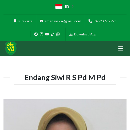
ID
Surakarta
smansaska@gmail.com
(0271) 652975
Download App
Endang Siwi R S Pd M Pd