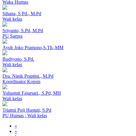
Waka Humas
Sihana, S Pd., M.Pd
Wali kelas
Sriyanto, S.Pd, M.Pd
PU Sarpra
Ayub Joko Pramono,S.Th.,MM
Budiyono, S.Pd.
Wali kelas
Dra. Ninik Praptini., M.Pd
Koordinator Kopsis
Yuliastuti Fajarsari., S.Pd, MH
Wali kelas
Triatmi Puji Hastuti, S.Pd
PU Humas ; Wali kelas
«
«