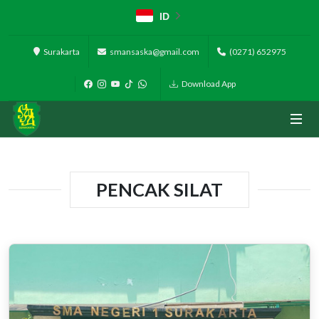
ID
Surakarta
smansaska@gmail.com
(0271) 652975
Download App
PENCAK SILAT