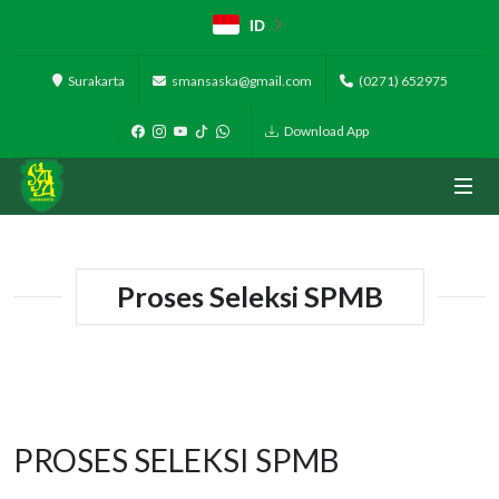
ID
Surakarta
smansaska@gmail.com
(0271) 652975
Download App
Proses Seleksi SPMB
PROSES SELEKSI SPMB