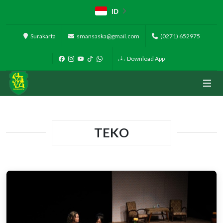
ID
Surakarta
smansaska@gmail.com
(0271) 652975
Download App
TEKO