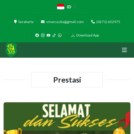
ID
Surakarta
smansaska@gmail.com
(0271) 652975
Download App
Prestasi