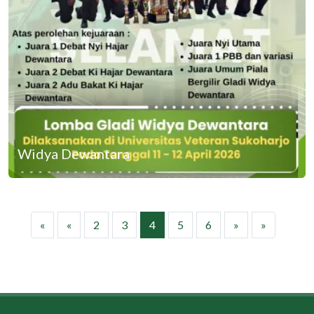
Widya Dewantara
«
«
2
3
4
5
6
»
»